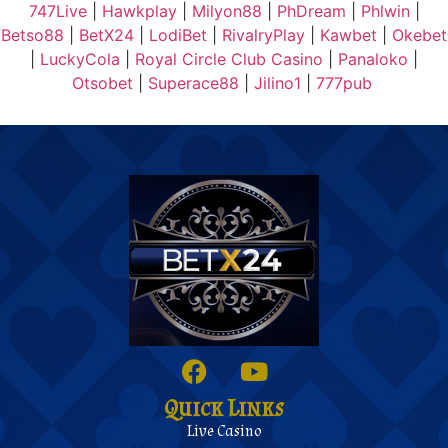
747Live
|
Hawkplay
|
Milyon88
|
PhDream
|
Phlwin
|
Betso88
|
BetX24
|
LodiBet
|
RivalryPlay
|
Kawbet
|
Okebet
|
LuckyCola
|
Royal Circle Club Casino
|
Panaloko
|
Otsobet
|
Superace88
|
Jilino1
|
777pub
Quick Links
Live Casino