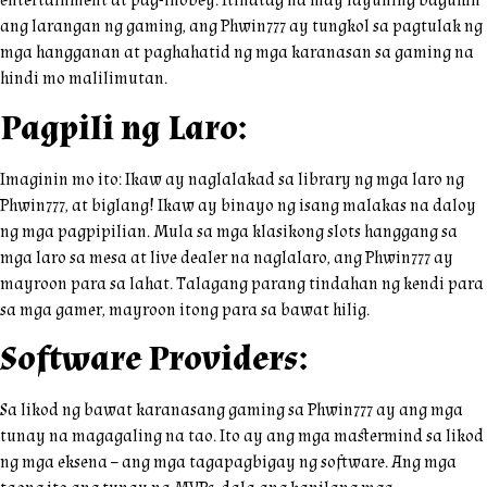
entertainment at pag-inobey. Itinatag na may layuning baguhin
ang larangan ng gaming, ang Phwin777 ay tungkol sa pagtulak ng
mga hangganan at paghahatid ng mga karanasan sa gaming na
hindi mo malilimutan.
Pagpili ng Laro:
Imaginin mo ito: Ikaw ay naglalakad sa library ng mga laro ng
Phwin777, at biglang! Ikaw ay binayo ng isang malakas na daloy
ng mga pagpipilian. Mula sa mga klasikong slots hanggang sa
mga laro sa mesa at live dealer na naglalaro, ang Phwin777 ay
mayroon para sa lahat. Talagang parang tindahan ng kendi para
sa mga gamer, mayroon itong para sa bawat hilig.
Software Providers:
Sa likod ng bawat karanasang gaming sa Phwin777 ay ang mga
tunay na magagaling na tao. Ito ay ang mga mastermind sa likod
ng mga eksena – ang mga tagapagbigay ng software. Ang mga