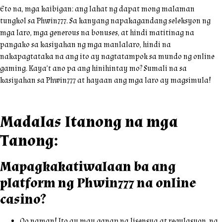
Eto na, mga kaibigan: ang lahat ng dapat mong malaman
tungkol sa Phwin777. Sa kanyang napakagandang seleksyon ng
mga laro, mga generous na bonuses, at hindi matitinag na
pangako sa kasiyahan ng mga manlalaro, hindi na
nakapagtataka na ang ito ay nagtatampok sa mundo ng online
gaming. Kaya’t ano pa ang hinihintay mo? Sumali na sa
kasiyahan sa Phwin777 at hayaan ang mga laro ay magsimula!
Madalas Itanong na mga
Tanong:
Mapagkakatiwalaan ba ang
platform ng Phwin777 na online
casino?
Oo naman! Ito ay may ganap na lisensya at regulasyon, na