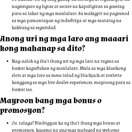
nagsisiguro ng ligtas at secure na kapaligiran sa gaming
para sa lahat ng mga manlalaro. Sa mahigpit na pagsunod
sa mga pamantayan ng industriya at mga matatag na
hakbang sa seguridad.
Anong uri ng mga laro ang maaari
kong mahanap sa dito?
Nag-aalok ng iba’t ibang uri ng mga laro na tugma sa
bawat kagustuhan ng manlalaro. Mula sa mga klasikong
slots at mga laro sa mesa tulad ng blackjack at roulette
hanggang sa mga live dealer experiences, mayroong para sa
bawat isa.
Mayroon bang mga bonus o
promosyon?
Oo, talaga! Binibigyan ka ng iba’t ibang mga bonus at
promosyon, kasama na ang mga malugod na welcome