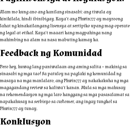
Alam mo kung ano ang kanilang sinasabi: ang tiwala ay
kinikilala, hindi ibinibigay. Kaya’t ang Phwin777 ay mayroong
lahat ng kinakailangang lisensya at sertipiko upang mag-operate
ng legal at etikal. Kaya’t maaari kang magpahinga nang
mahimbing na alam na nasa mabuting kamay ka.
Feedback ng Komunidad
Pero hey, huwag lang paniwalaan ang aming salita – makinig sa
sinasabi ng mga tao! Sa patuloy na paglaki ng komunidad ng
masaya na mga manlalaro, ang Phwin777 ay nakakakuha ng mga
magagandang review sa kaliwa’t kanan. Mula sa mga mahusay
na rekomendasyon ng mga laro hanggang sa mga pasasalamat sa
napakahusay na serbisyo sa customer, ang ingay tungkol sa
Phwin777 ay tunay.
Konklusyon