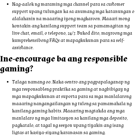
Nag-aalok ng maraming mga channel para sa customer
support upang tulungan ka sa anumang mga katanungan o
alalahanin na maaaring iyong magkaroon. Maaari mong
kontakin ang kanilang support team sa pamamagitan ng
live chat, email, o telepono, 24/7. Bukod dito, mayroong mga
kumprehensibong FAQs at mapagkukunan para sa self-
assistance.
Ine-encourage ba ang responsible
gaming?
Talaga namang oo. Naka-sentro ang pagpapalaganap ng
mga responsableng praktika sa gaming at nagbibigay ng
mga mapagkukunan at suporta para sa mga manlalarong
maaaring nangangailangan ng tulong sa pamamahala ng
kanilang gaming habits. Maaaring magtakda ang mga
manlalaro ng mga limitasyon sa kanilang mga deposito,
pagkatalo, at tagal ng sesyon upang tiyakin ang isang
ligtas at kasiya-siyang karanasan sa gaming.