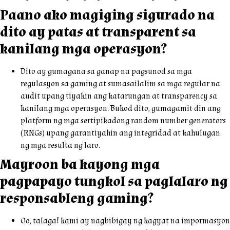
Paano ako magiging sigurado na
dito ay patas at transparent sa
kanilang mga operasyon?
Dito ay gumagana sa ganap na pagsunod sa mga
regulasyon sa gaming at sumasailalim sa mga regular na
audit upang tiyakin ang katarungan at transparency sa
kanilang mga operasyon. Bukod dito, gumagamit din ang
platform ng mga sertipikadong random number generators
(RNGs) upang garantiyahin ang integridad at kahulugan
ng mga resulta ng laro.
Mayroon ba kayong mga
pagpapayo tungkol sa paglalaro ng
responsableng gaming?
Oo, talaga! kami ay nagbibigay ng kagyat na impormasyon