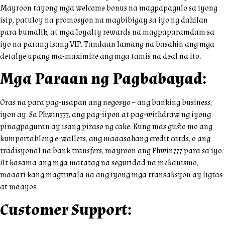
Mayroon tayong mga welcome bonus na magpapagulo sa iyong
isip, patuloy na promosyon na magbibigay sa iyo ng dahilan
para bumalik, at mga loyalty rewards na magpaparamdam sa
iyo na parang isang VIP. Tandaan lamang na basahin ang mga
detalye upang ma-maximize ang mga tamis na deal na ito.
Mga Paraan ng Pagbabayad:
Oras na para pag-usapan ang negosyo – ang banking business,
iyon ay. Sa Phwin777, ang pag-iipon at pag-withdraw ng iyong
pinagpaguran ay isang piraso ng cake. Kung mas gusto mo ang
kumportableng e-wallets, ang maaasahang credit cards, o ang
tradisyonal na bank transfers, mayroon ang Phwin777 para sa iyo.
At kasama ang mga matatag na seguridad na mekanismo,
maaari kang magtiwala na ang iyong mga transaksyon ay ligtas
at maayos.
Customer Support: