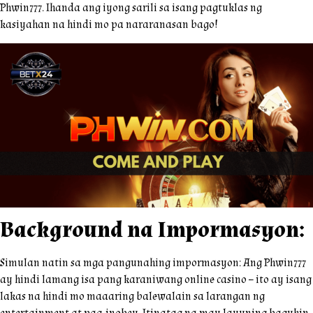
Phwin777. Ihanda ang iyong sarili sa isang pagtuklas ng
kasiyahan na hindi mo pa nararanasan bago!
Background na Impormasyon:
Simulan natin sa mga pangunahing impormasyon: Ang Phwin777
ay hindi lamang isa pang karaniwang online casino – ito ay isang
lakas na hindi mo maaaring balewalain sa larangan ng