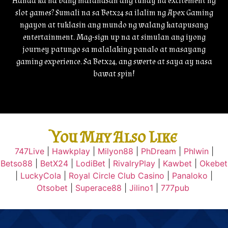
Handa ka na bang maranasan ang tunay na excitement ng
slot games? Sumali na sa Betx24 sa ilalim ng Apex Gaming
ngayon at tuklasin ang mundo ng walang katapusang
entertainment. Mag-sign up na at simulan ang iyong
journey patungo sa malalaking panalo at masayang
gaming experience. Sa Betx24, ang swerte at saya ay nasa
bawat spin!
You May Also Like
747Live
|
Hawkplay
|
Milyon88
|
PhDream
|
Phlwin
|
Betso88
|
BetX24
|
LodiBet
|
RivalryPlay
|
Kawbet
|
Okebet
|
LuckyCola
|
Royal Circle Club Casino
|
Panaloko
|
Otsobet
|
Superace88
|
Jilino1
|
777pub