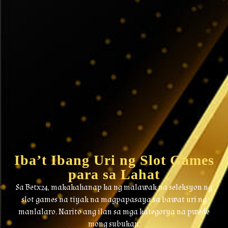
Iba’t Ibang Uri ng Slot Games
para sa Lahat
Sa Betx24, makakahanap ka ng malawak na seleksyon ng
slot games na tiyak na magpapasaya sa bawat uri ng
manlalaro. Narito ang ilan sa mga kategorya na pwede
mong subukan: