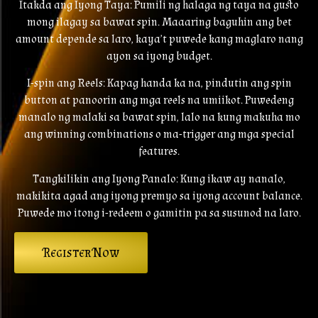
Itakda ang Iyong Taya: Pumili ng halaga ng taya na gusto
mong ilagay sa bawat spin. Maaaring baguhin ang bet
amount depende sa laro, kaya’t puwede kang maglaro nang
ayon sa iyong budget.
I-spin ang Reels: Kapag handa ka na, pindutin ang spin
button at panoorin ang mga reels na umiikot. Puwedeng
manalo ng malaki sa bawat spin, lalo na kung makuha mo
ang winning combinations o ma-trigger ang mga special
features.
Tangkilikin ang Iyong Panalo: Kung ikaw ay nanalo,
makikita agad ang iyong premyo sa iyong account balance.
Puwede mo itong i-redeem o gamitin pa sa susunod na laro.
Register Now