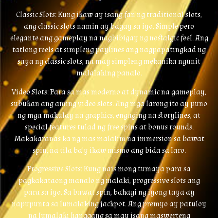
Classic Slots: Kung ikaw ay isang fan ng traditional slots,
ang classic slots namin ay bagay sa iyo. Simple pero
elegante ang gameplay na nagbibigay ng nostalgic feel. Ang
tatlong reels at simpleng paylines ang nagpapatingkad ng
saya ng classic slots, na may simpleng mekanika ngunit
malalaking panalo.
Video Slots: Para sa mas moderno at dynamic na gameplay,
subukan ang aming video slots. Ang mga larong ito ay puno
ng mga makulay na graphics, engaging na storylines, at
special features tulad ng free spins at bonus rounds.
Makakaranas ka ng mas malalim na immersion sa bawat
spin, na tila ba’y ikaw mismo ang bida sa laro.
Progressive Slots: Kung nais mong tumaya para sa
pagkakataong manalo ng malaki, progressive slots ang
para sa iyo. Sa bawat spin, bahagi ng iyong taya ay
napupunta sa lumalaking jackpot. Ang premyo ay patuloy
na lumalaki hanggang sa may isang maswerteng