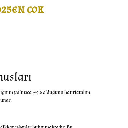
025en çok
nusları
lığının yalnızca %9,6 olduğunu hatırlatalım.
sunar.
e dikkat çekenler bulunmaktadır. Bu