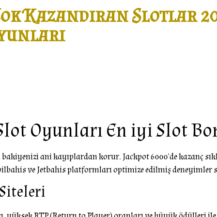
Çok Kazandıran Slotlar 2
yunları
lot Oyunları En iyi Slot Bo
bakiyenizi ani kayıplardan korur. Jackpot 6000’de kazanç sık
lbahis ve Jetbahis platformları optimize edilmiş deneyimler 
Siteleri
, yüksek RTP (Return to Player) oranları ve büyük ödülleri il