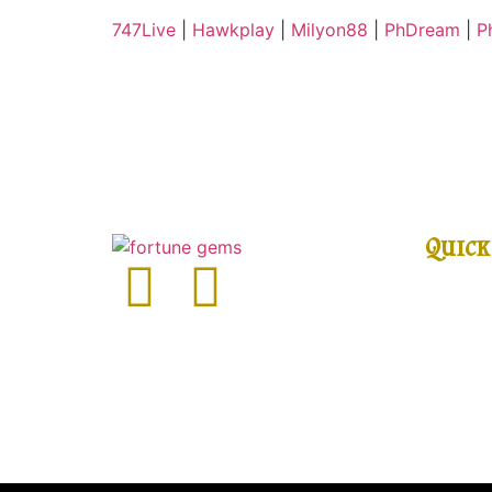
747Live
|
Hawkplay
|
Milyon88
|
PhDream
|
P
Quick
Live Cas
Blogs
About U
Contact