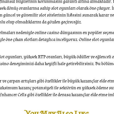
 finansal bilgilerinin korunmasını garanti altına almaktadır. 
ek dönüş oranlarına sahip slot oyunları olarak öne çıkıyor. İnt
en güncel ve güvenilir slot sitelerinin listesini sunarak karar 
lu olup olmadıklarını da gözden geçireceğiz.
 olmaları nedeniyle online casino dünyasının en popüler seçen
iyle öne çıkan slotları detaylıca inceliyoruz. Online slot oyunl
lot oyunları, yüksek RTP oranları, büyük ödüller ve eğlenceli 
asino deneyiminizi daha keyifli hale getirebilirsiniz. Bu bölüm
 ve çarpan artışları gibi özellikler ile büyük kazançlar elde e
 maksimum kazanç potansiyeli ile sektörün en yüksek ödeme s
Enhancer Cells gibi özellikler ile devasa kazançlar elde etme i
You May Also Like