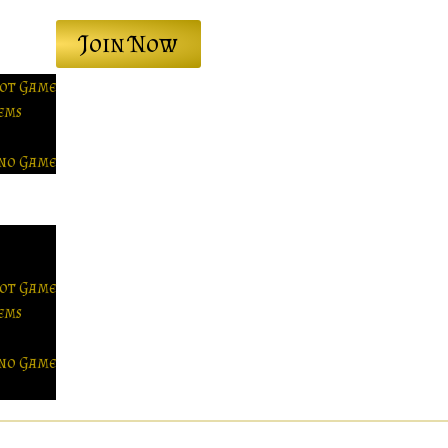
Join Now
Slot Game
ems
ino Game
Slot Game
ems
ino Game