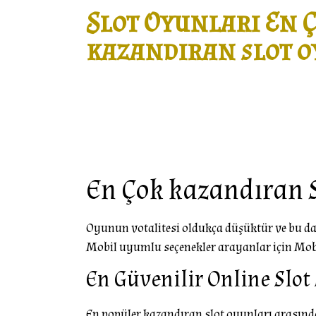
Slot Oyunları En 
kazandıran slot o
En Çok kazandıran S
Oyunun votalitesi oldukça düşüktür ve bu da 
Mobil uyumlu seçenekler arayanlar için Mobi
En Güvenilir Online Slot 
En popüler kazandıran slot oyunları arasında